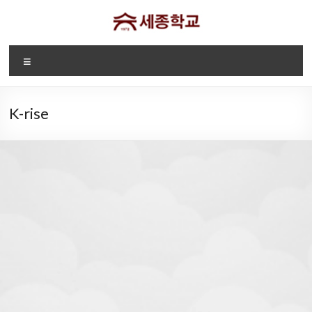
Skip
to
content
디
Menu
트
로
K-rise
이
트
세
종
2026-2027
"세종학교 웹사이트에
학
세종학교 등록
오신것을 환영합니다."
교
안내
Sae
Jong