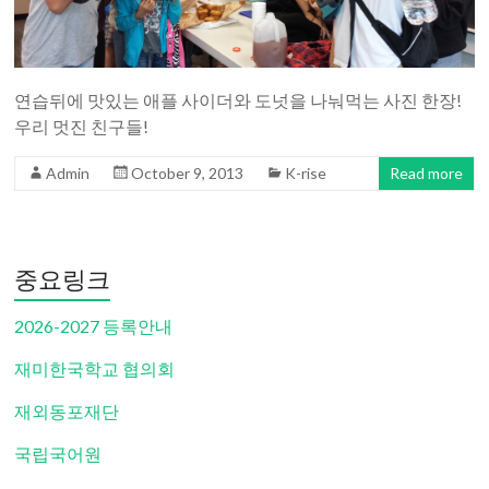
연습뒤에 맛있는 애플 사이더와 도넛을 나눠먹는 사진 한장!
우리 멋진 친구들!
Admin
October 9, 2013
K-rise
Read more
중요링크
2026-2027 등록안내
재미한국학교 협의회
재외동포재단
국립국어원