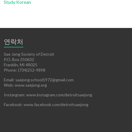
Study Korean
연락처
Sae Jong Society of Detroit
P.O. Box 250632
Franklin, MI 48025
Phone: (734)252-9898
Email: saejong.school1972@gmail.com
Web: www.saejong.org
Instargram: www.instagram.com/detroitsaejong
Facebook: www.facebook.com/detroitsaejong