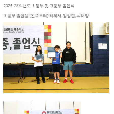
2025-26학년도 초등부 및 고등부 졸업식
초등부 졸업생:(왼쪽부터) 최혜서, 김성협, 박태양