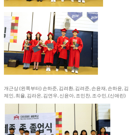
개근상 (왼쪽부터) 손하준, 김려환, 김려준, 손윤재, 손하윤, 김
제인, 최율, 김라온, 김연우, 신윤아, 조민찬, 조수민, (신애린)