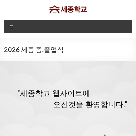
Skip
to
content
디
Menu
트
로
2026 세종 종.졸업식
이
트
세
종
"세종학교 웹사이트에
학
오신것을 환영합니다."
교
Sae
Jong