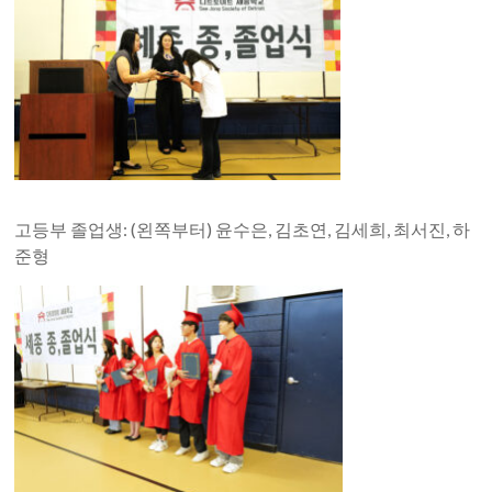
고등부 졸업생: (왼쪽부터) 윤수은, 김초연, 김세희, 최서진, 하
준형