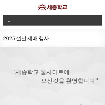
Skip
to
content
디
Menu
트
로
2025 설날 세배 행사
이
트
세
종
"세종학교 웹사이트에
학
오신것을 환영합니다."
교
Sae
Jong