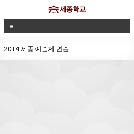
Skip
to
content
디
Menu
트
로
2014 세종 예술제 연습
이
트
세
종
2026-2027
"세종학교 웹사이트에
학
세종학교 등록
오신것을 환영합니다."
교
안내
Sae
Jong