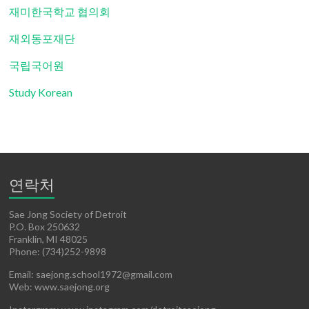
재미한국학교 협의회
재외동포재단
국립국어원
Study Korean
연락처
Sae Jong Society of Detroit
P.O. Box 250632
Franklin, MI 48025
Phone: (734)252-9898
Email: saejong.school1972@gmail.com
Web: www.saejong.org