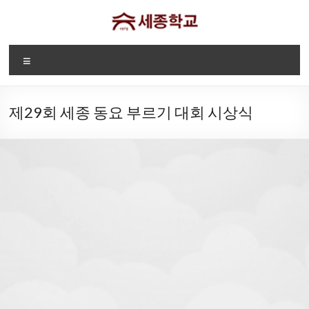
Skip
to
content
디
Menu
트
로
제29회 세종 동요 부르기 대회 시상식
이
트
세
종
2026-2027
"세종학교 웹사이트에
학
세종학교 등록
오신것을 환영합니다."
교
안내
Sae
Jong