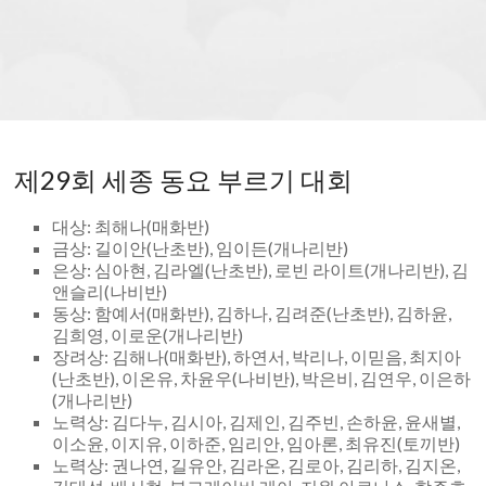
Saejong Registration
Society
of
>>추가 정보를 보시려면 이곳을 클릭하세요.
Detroit
For more information, please click here.
제29회 세종 동요 부르기 대회
대상: 최해나(매화반)
금상: 길이안(난초반), 임이든(개나리반)
은상: 심아현, 김라엘(난초반), 로빈 라이트(개나리반), 김
앤슬리(나비반)
동상: 함예서(매화반), 김하나, 김려준(난초반), 김하윤,
김희영, 이로운(개나리반)
장려상: 김해나(매화반), 하연서, 박리나, 이믿음, 최지아
(난초반), 이온유, 차윤우(나비반), 박은비, 김연우, 이은하
(개나리반)
노력상: 김다누, 김시아, 김제인, 김주빈, 손하윤, 윤새별,
이소윤, 이지유, 이하준, 임리안, 임아론, 최유진(토끼반)
노력상: 권나연, 길유안, 김라온, 김로아, 김리하, 김지온,