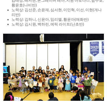
김태성, 배서현, 본그레이버 레아, 지원 아로나스, 함주호,
황윤호(나비반)
노력상: 김선준, 손윤재, 심서현, 이민혁, 이선, 이현(개나
리반)
노력상: 김하니, 신윤아, 임리엘, 황윤아(매화반)
노력상: 김시원, 백하린, 에릭 라이트(난초반)