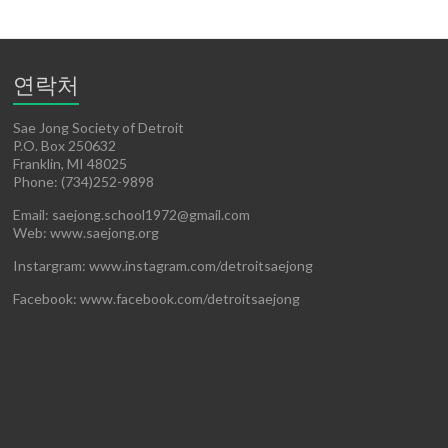
연락처
Sae Jong Society of Detroit
P.O. Box 250632
Franklin, MI 48025
Phone: (734)252-9898
Email: saejong.school1972@gmail.com
Web: www.saejong.org
Instargram: www.instagram.com/detroitsaejong
Facebook: www.facebook.com/detroitsaejong