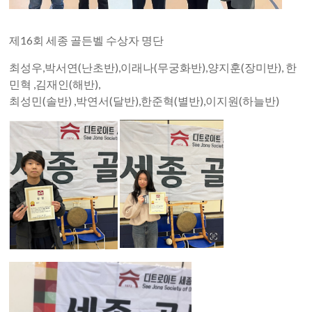
제16회 세종 골든벨 수상자 명단
최성우,박서연(난초반),이래나(무궁화반),양지훈(장미반), 한
민혁 ,김재인(해반),
최성민(솔반) ,박연서(달반),한준혁(별반),이지원(하늘반)