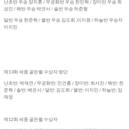
난초반 우승 양지훈 /
무궁화반 우승 한민혁 /
장미반 우승 최
성민 /
해반 우승 박연서 /
솔반 우승 하준형
달반 우승 한준혁 /
별반 우승 김도희
,
이지원 /
하늘반 우승자
이지민
제13회 세종 골든벨 수상자 명단
난초반: 박재연 / 무궁화반: 민건홍 / 장미반: 최서진 / 해반: 한
준혁 / 솔반: 배은서 / 달반: 김도희 / 별반: 이지민 / 하늘반: 임
재영
제12회 세종 골든벨 수상자