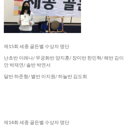
제15회 세종 골든벨 수상자 명단
난초반 이래나/ 무궁화반 양지훈/ 장미반 한민혁/ 해반 김이
안 박재연/ 솔반 박연서
달반 하준형/ 별반 이지원/ 하늘반 김도희
제14회 세종 골든벨 수상자 명단