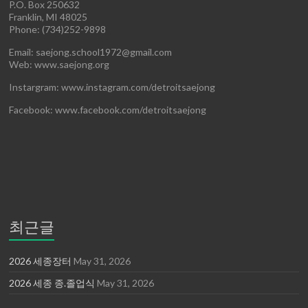
P.O. Box 250632
Franklin, MI 48025
Phone: (734)252-9898
Email: saejong.school1972@gmail.com
Web: www.saejong.org
Instargram: www.instagram.com/detroitsaejong
Facebook: www.facebook.com/detroitsaejong
최근글
2026 세종장터
May 31, 2026
2026 세종 종.졸업식
May 31, 2026