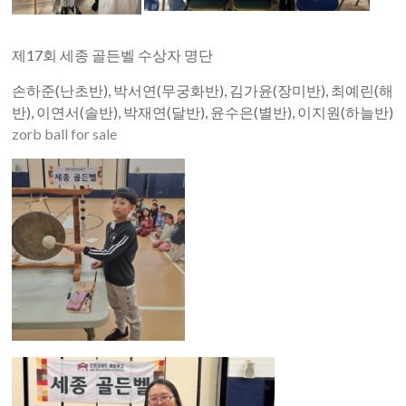
제17회 세종 골든벨 수상자 명단
손하준(난초반), 박서연(무궁화반), 김가윤(장미반), 최예린(해
반), 이연서(솔반), 박재연(달반), 윤수은(별반), 이지원(하늘반)
zorb ball for sale