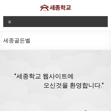
Skip
to
content
디
Menu
트
로
세종골든벨
이
트
세
종
"세종학교 웹사이트에
학
오신것을 환영합니다."
교
Sae
Jong