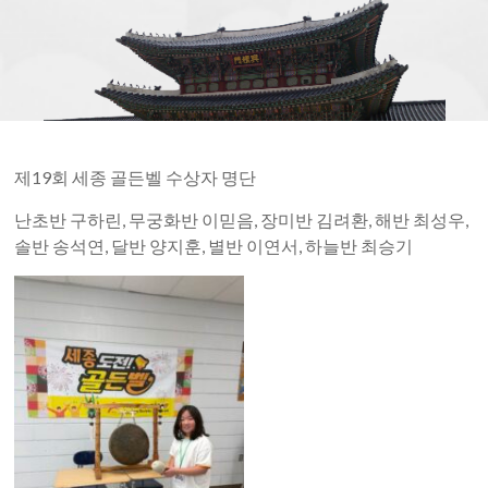
Society
of
Detroit
제19회 세종 골든벨 수상자 명단
난초반 구하린, 무궁화반 이믿음, 장미반 김려환, 해반 최성우,
솔반 송석연, 달반 양지훈, 별반 이연서, 하늘반 최승기