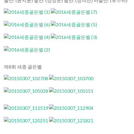
솔반: (윤지윤) 달반: (정상운) 별반: (정여진) 하늘반: (유수하)
제8회 세종 골든벨