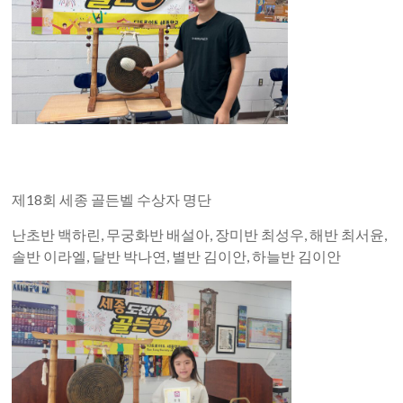
제18회 세종 골든벨 수상자 명단
난초반 백하린, 무궁화반 배설아, 장미반 최성우, 해반 최서윤,
솔반 이라엘, 달반 박나연, 별반 김이안, 하늘반 김이안