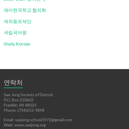
재미한국학교 협의회
재외동포재단
국립국어원
Study Korean
연락처
Sae Jong Society of Detroit
P.O. Box 250632
Franklin, MI 48025
Phone: (734)252-9898
Email: saejong.school1972@gmail.com
Web: www.saejong.org