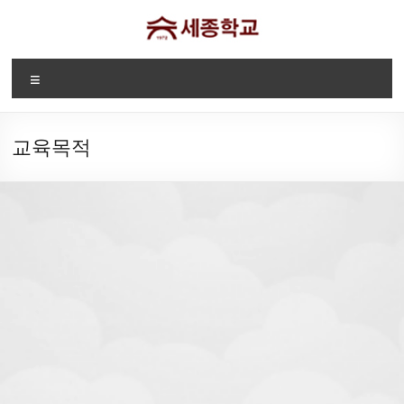
Skip
to
content
디
Menu
트
로
교육목적
이
트
세
종
2026-2027
"세종학교 웹사이트에
학
세종학교 등록
오신것을 환영합니다."
교
안내
Sae
Jong