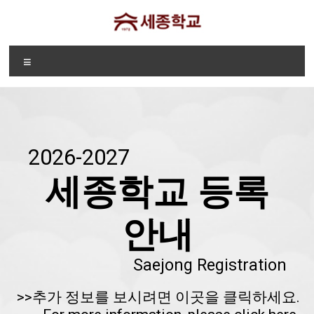
Skip
to
content
디
Menu
트
로
이
트
2026-2027
세
세종학교 등록
종
안내
학
교
Saejong Registration
Sae
>>추가 정보를 보시려면 이곳을 클릭하세요.
Jong