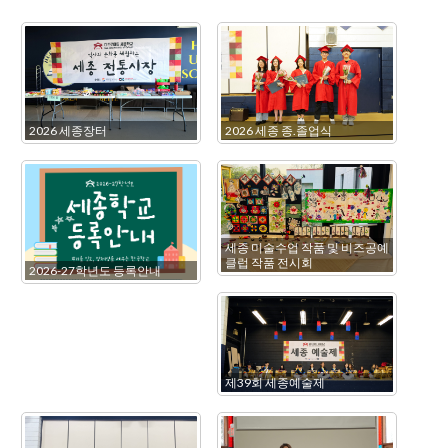
2026 세종장터
2026 세종 종.졸업식
세종 미술수업 작품 및 비즈공예
클럽 작품 전시회
2026-27학년도 등록안내
제39회 세종예술제