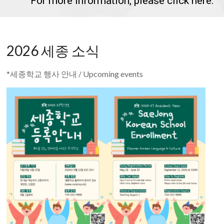
For more information, please click here.
Society
of
Detroit
2026 세종 소식
*세종학교 행사 안내 / Upcoming events