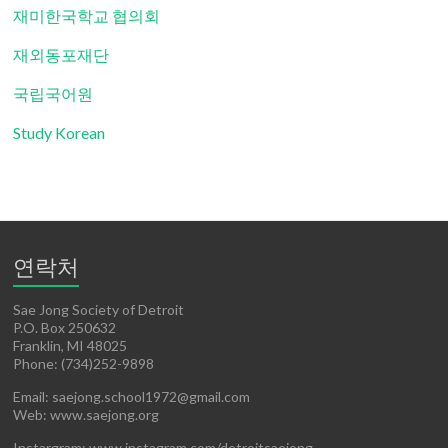
재미한국학교 협의회
재외동포재단
국립국어원
Study Korean
연락처
Sae Jong Society of Detroit
P.O. Box 250632
Franklin, MI 48025
Phone: (734)252-9898
Email: saejong.school1972@gmail.com
Web: www.saejong.org
Instargram: www.instagram.com/detroitsaejong